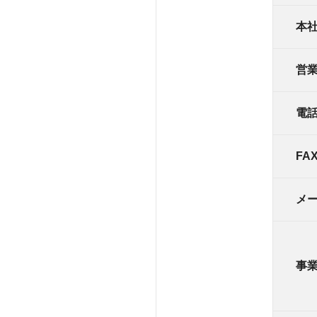
本社
営業
電
FA
メ
事