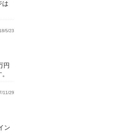
ジは
8/5/23
万円
す。
/11/29
イン