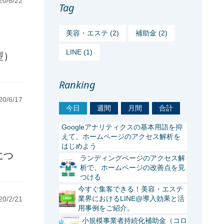
0/6/22
Tag
美容・エステ (2)
補助金 (2)
LINE (1)
型）
Ranking
0/6/17
今日
週間
月間
合計
Googleアナリティクスの基本用語を抑
えて、ホームページのアクセス解析を
はじめよう
につ
ランディングページのアクセス解
析で、ホームページの改善点を見
つける
今すぐ集客できる！美容・エステ
業界におけるLINE@導入効果と活
0/2/21
用事例をご紹介。
小規模事業者持続化補助金（コロ