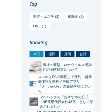
Tag
美容・エステ (2)
補助金 (2)
LINE (1)
Ranking
今日
週間
月間
合計
当社の新型コロナウイルス感染
症の予防対策について
スマホとPCで同期して便利！超簡
単便利な無料メモ帳アプリ
『Simplenote』の登録手順につい
て
SNSハックの「おすすめの公式
LINE運用代行会社48選」として紹
介されました