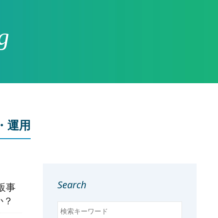
g
作・運用
Search
販事
か？