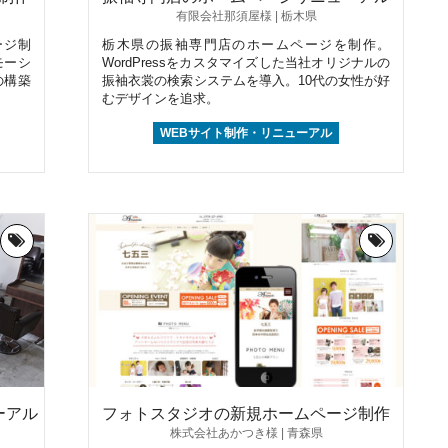
有限会社那須屋様 | 栃木県
ージ制
栃木県の振袖専門店のホームページを制作。
モーシ
WordPressをカスタマイズした当社オリジナルの
の構築
振袖衣裳の検索システムを導入。10代の女性が好
むデザインを追求。
WEBサイト制作・リニューアル
ーアル
フォトスタジオの新規ホームページ制作
株式会社あかつき様 | 青森県