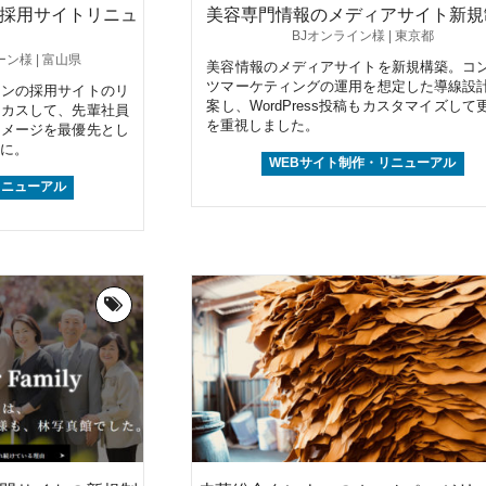
採用サイトリニュ
美容専門情報のメディアサイト新規
BJオンライン様 | 東京都
ン様 | 富山県
美容情報のメディアサイトを新規構築。コ
ツマーケティングの運用を想定した導線設
ロンの採用サイトのリ
案し、WordPress投稿もカスタマイズして
ーカスして、先輩社員
を重視しました。
イメージを最優先とし
に。
WEBサイト制作・リニューアル
リニューアル