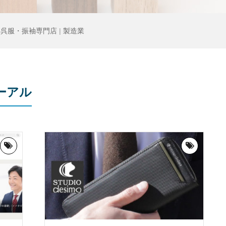
|
呉服・振袖専門店
|
製造業
ーアル