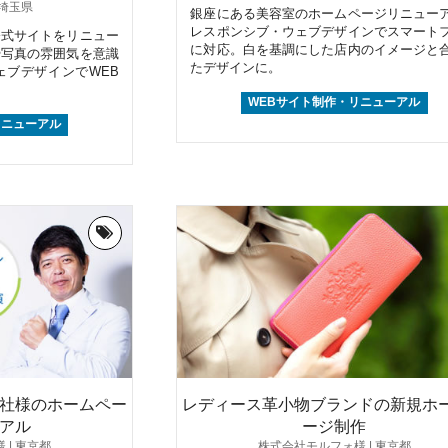
 埼玉県
銀座にある美容室のホームページリニュー
レスポンシブ・ウェブデザインでスマート
公式サイトをリニュー
に対応。白を基調にした店内のイメージと
や写真の雰囲気を意識
たデザインに。
ェブデザインでWEB
WEBサイト制作・リニューアル
リニューアル
社様のホームペー
レディース革小物ブランドの新規ホ
アル
ージ制作
 | 東京都
株式会社モルフォ様 | 東京都