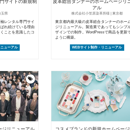
門サイトの新規制
皮革総合タンナーのホームページリ
アル
埼玉県
株式会社小笠原染革所様 | 東京都
振袖レンタル専門サイ
東京都内最大級の皮革総合タンナーのホー
選ばれ続けている理由
ジリニューアル。製造業であってもシンプ
届くことを意識したコ
ザインでの制作。WordPressで商品を更新
ように構築。
リニューアル
WEBサイト制作・リニューアル
ージリニューアル
コスメブランドの新規ホームページ